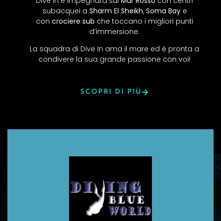
Dive In é impegnata sul
Mar Rosso
con centri
subacquei a
Sharm El Sheikh
,
Soma Bay
e
con
crociere sub
che toccano i migliori punti
d’immersione.
La squadra di Dive In ama il mare ed è pronta a
condivere la sua grande passione con voi!
SCOPRI DI PIÙ