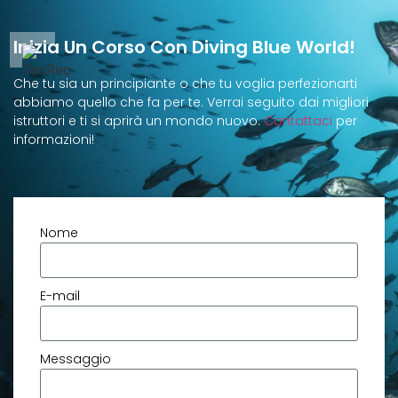
Inizia Un Corso Con Diving Blue World!
Che tu sia un principiante o che tu voglia perfezionarti
abbiamo quello che fa per te. Verrai seguito dai migliori
istruttori e ti si aprirà un mondo nuovo.
Contattaci
per
informazioni!
Nome
E-mail
Messaggio