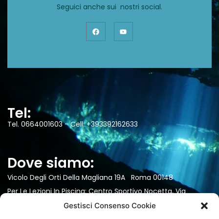
Seguici anche sui nostri social.
Tel:
Tel. 0664001603 - Cell. +393392162633
Dove siamo:
Vicolo Degli Orti Della Magliana 19A Roma 00148
Per Le Lezioni In Piscina: Centro Sportivo Nocetta, Via
Silvestri 16/a, Roma.
Gestisci Consenso Cookie