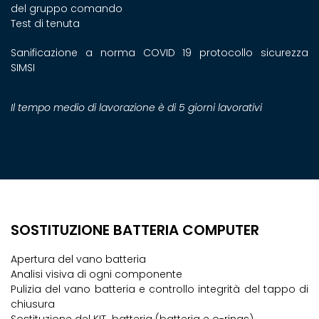
del gruppo comando
Test di tenuta
Sanificazione a norma COVID 19 protocollo sicurezza
SIMSI
Il tempo medio di lavorazione è di 5 giorni lavorativi
SOSTITUZIONE BATTERIA COMPUTER
Apertura del vano batteria
Analisi visiva di ogni componente
Pulizia del vano batteria e controllo integrità del tappo di
chiusura
Sostituzione del KIT batteria (batteria e o-rings)