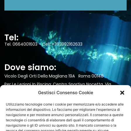
Tel:
Tel. 0664001603 - Cell. +393392162633
Dove siamo:
Vicolo Degli Orti Della Magliana 19A Roma 00148
Per Le Lezioni In Piscina: Centro Sportivo Nocetta, Via
Silvestri 16/a, Roma.
Gestisci Consenso Cookie
Utilizziamo tecnologie come i cookie per memorizzare e/o accedere alle
informazioni del dispositivo. Lo facciamo per migliorare l'esperienza di
Email
navigazione e per mostrare annunci personalizzati. Il consenso a queste
tecnologie ci consentirà di elaborare dati quali il comportamento di
Info@divingblueworld.it
navigazione o gli ID univoci su questo sito. Il mancato consenso o la
revoca del consenso possono influire negativamente su alcune